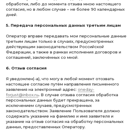
обработки, либо до момента отзыва мною настоящего
согласия, но в любом случае – не более 90 календарных
дней.
5. Передача персональных данных третьим лицам
Оператор вправе передавать мои персональные данные
третьим лицам только в случаях, предусмотренных
действующим законодательством Российской
[ о нас ]
Федерации, а также в рамках исполнения договоров и
соглашений, заключённых со мной.
[ портфолио ]
6. Отзыв согласия
[ отзывы ]
[ контакты ]
Я уведомлен(-а), что могу в любой момент отозвать
настоящее согласие путём направления письменного
[ политика конфиденциальности ]
заявления на электронный адрес:
oneday-
forjust@inbox.ru
.
В случае отзыва согласия обработка
[ согласие на обработку
персональных данных будет прекращена, за
персональных данных ]
исключением случаев, предусмотренных
законодательством. Заявление Пользователя должно
*
содержать указание на фамилию и имя заявителя и
указание на отзыв согласия на обработку персональных
данных, предоставленных Оператору.
*Деятельность Meta (соцсети