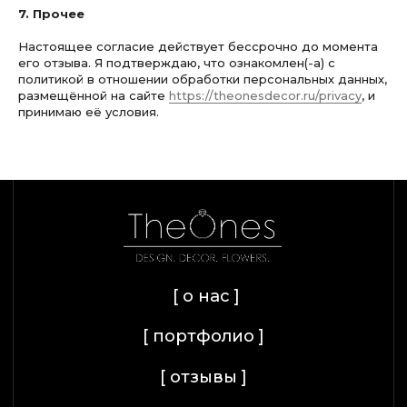
Facebook и Instagram)
7. Прочее
запрещена в России как
экстремистская
Настоящее согласие действует бессрочно до момента
[ © 2026 ИП Палагицкий А. А. ]
его отзыва. Я подтверждаю, что ознакомлен(-а) с
политикой в отношении обработки персональных данных,
размещённой на сайте
https://theonesdecor.ru/privacy
, и
принимаю её условия.